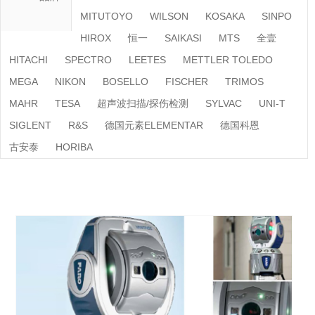
MITUTOYO
WILSON
KOSAKA
SINPO
HIROX
恒一
SAIKASI
MTS
全壹
HITACHI
SPECTRO
LEETES
METTLER TOLEDO
MEGA
NIKON
BOSELLO
FISCHER
TRIMOS
MAHR
TESA
超声波扫描/探伤检测
SYLVAC
UNI-T
SIGLENT
R&S
德国元素ELEMENTAR
德国科恩
古安泰
HORIBA