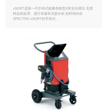
xSORT是新一代手持式能量色散型X荧光光谱仪,无需
样品前处理、进行非破坏无损分析;短时间内在
SPECTRO xSORT的手持式...