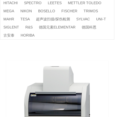
HITACHI
SPECTRO
LEETES
METTLER TOLEDO
MEGA
NIKON
BOSELLO
FISCHER
TRIMOS
MAHR
TESA
超声波扫描/探伤检测
SYLVAC
UNI-T
SIGLENT
R&S
德国元素ELEMENTAR
德国科恩
古安泰
HORIBA