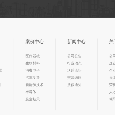
案例中心
新闻中心
关
医疗器械
公司公告
公
生物材料
行业动态
企
器
消费电子
沃盾论坛
企
汽车制造
交流访问
员
件
新能源技术
放假通知
荣
半导体
人
航空航天
领