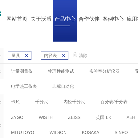
8
网站首页
关于沃盾
产品中心
合作伙伴
案例中心
应用
：
量具
内径表
清除
：
计量测量仪
物理性能测试
实验室分析仪器
电学热工仪表
非标自动化
：
卡尺
千分尺
内径千分尺
百分表/千分表
ZYGO
WISTH
ZEISS
英国-LK
AEH
：
MITUTOYO
WILSON
KOSAKA
SINPO