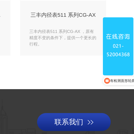
极小孔C
三丰内径表511 系列CG-AX
，
三丰内径表511 系列CG-AX ，原有
精度不变的条件下，提供一个更长的
行程。
有检测面形轮
联系我们