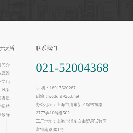
于沃盾
联系我们
021-52004368
司简介
业愿景
业文化
手 机：18917520287
工风采
邮箱：wodun@263.net
誉资质
办公地址：上海市浦东新区锦绣东路
才招聘
2777弄10号楼502
导致辞
工厂地址：上海市浦东自由贸易试验区
富特南路301号